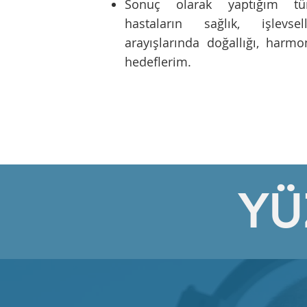
Sonuç olarak yaptığım tü
hastaların sağlık, işlevse
arayışlarında doğallığı, harm
hedeflerim.
YÜ