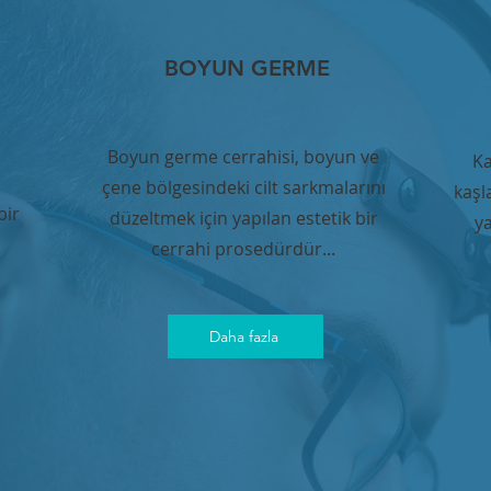
BOYUN GERME
Boyun germe cerrahisi, boyun ve
Ka
çene bölgesindeki cilt sarkmalarını
kaşl
bir
düzeltmek için yapılan estetik bir
ya
cerrahi prosedürdür...
Daha fazla