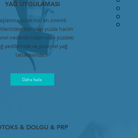
YAĞ UYGULAMASI
aşlanma sürecinin en önemli
rtilerinden biri olan yüzde hacim
ının nedenlerinden olan yüzdeki
ağ pedilerinde ve yüzeysel yağ
tabakasında...
Daha fazla
OTOKS & DOLGU & PRP