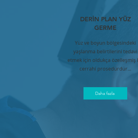
DERİN PLAN YÜZ
GERME
Yüz ve boyun bölgesindeki
yaşlanma belirtilerini tedavi
etmek için oldukça özelleşmiş 
cerrahi prosedürdür...
Daha fazla