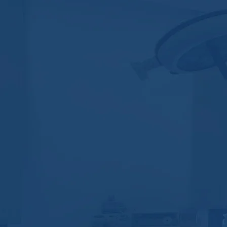
Burun Estetiği 
İlk kez burun estetiği ameli
için bilgile
Daha Fazl
Burundan Nef
Burundan nefes alamama şikayeti