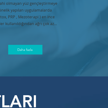
ahi olmayan yüz gençleştirmeye
önelik yapılan uygulamalarda
tox, PRP , Mezoterapi ) en ince
ler kullanıldığından ağrı çok az...
Daha fazla
LARI