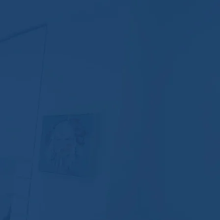
Burun Estetiği
kırdak desteği alınarak yapılan
layan burun ameliyatları ile ilgili
ilgiler...
aha Fazla
opik Sinus Cerrahisi)