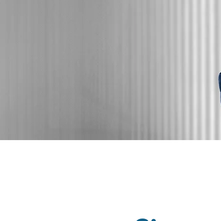
DERİN PLAN
YÜZ GERME