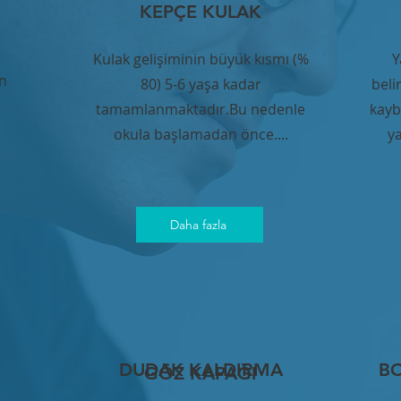
KEPÇE KULAK
Kulak gelişiminin büyük kısmı (%
Y
n
80) 5-6 yaşa kadar
beli
tamamlanmaktadır.Bu nedenle
kayb
okula başlamadan önce....
y
Daha fazla
DUDAK KALDIRMA
B
GÖZ KAPAĞI