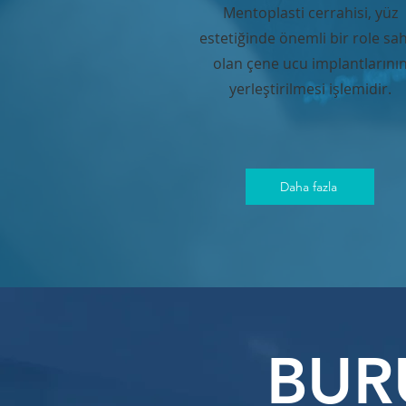
Mentoplasti cerrahisi, yüz
estetiğinde önemli bir role sa
olan çene ucu implantlarını
yerleştirilmesi işlemidir.
Daha fazla
BUR