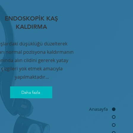
ENDOSKOPİK KAŞ
KALDIRMA
şlardaki düşüklüğü düzelterek
arı normal pozisyona kaldırmanın
nında alın cildini gererek yatay
çizgileri yok etmek amacıyla
yapılmaktadır...
Daha fazla
Anasayfa